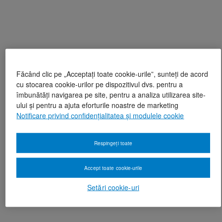
Făcând clic pe „Acceptați toate cookie-urile”, sunteți de acord
cu stocarea cookie-urilor pe dispozitivul dvs. pentru a
îmbunătăți navigarea pe site, pentru a analiza utilizarea site-
ului și pentru a ajuta eforturile noastre de marketing
Notificare privind confidențialitatea și modulele cookie
Respingeți toate
Accept toate cookie-urile
Setări cookie-uri