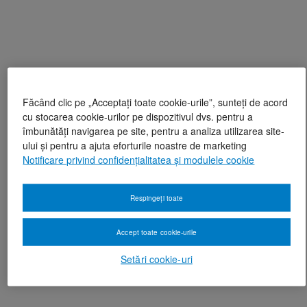
Făcând clic pe „Acceptați toate cookie-urile”, sunteți de acord
cu stocarea cookie-urilor pe dispozitivul dvs. pentru a
îmbunătăți navigarea pe site, pentru a analiza utilizarea site-
ului și pentru a ajuta eforturile noastre de marketing
Notificare privind confidențialitatea și modulele cookie
Respingeți toate
Accept toate cookie-urile
Setări cookie-uri