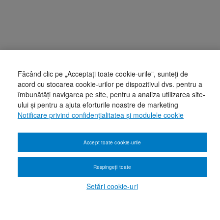
Făcând clic pe „Acceptați toate cookie-urile”, sunteți de
acord cu stocarea cookie-urilor pe dispozitivul dvs. pentru a
îmbunătăți navigarea pe site, pentru a analiza utilizarea site-
ului și pentru a ajuta eforturile noastre de marketing
Notificare privind confidențialitatea și modulele cookie
Accept toate cookie-urile
Respingeți toate
Setări cookie-uri