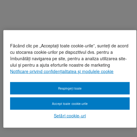
Făcând clic pe „Acceptați toate cookie-urile”, sunteți de acord
cu stocarea cookie-urilor pe dispozitivul dvs. pentru a
îmbunătăți navigarea pe site, pentru a analiza utilizarea site-
ului și pentru a ajuta eforturile noastre de marketing
Notificare privind confidențialitatea și modulele cookie
Respingeți toate
Accept toate cookie-urile
Setări cookie-uri