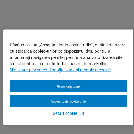
Făcând clic pe „Acceptați toate cookie-urile”, sunteți de acord
cu stocarea cookie-urilor pe dispozitivul dvs. pentru a
îmbunătăți navigarea pe site, pentru a analiza utilizarea site-
ului și pentru a ajuta eforturile noastre de marketing
Notificare privind confidențialitatea și modulele cookie
Respingeți toate
Accept toate cookie-urile
Setări cookie-uri