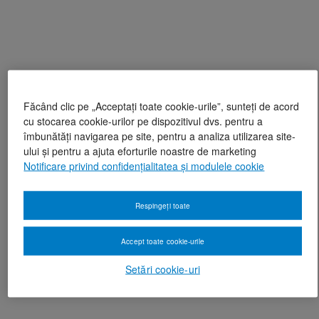
Făcând clic pe „Acceptați toate cookie-urile”, sunteți de acord
cu stocarea cookie-urilor pe dispozitivul dvs. pentru a
îmbunătăți navigarea pe site, pentru a analiza utilizarea site-
ului și pentru a ajuta eforturile noastre de marketing
Notificare privind confidențialitatea și modulele cookie
Respingeți toate
Accept toate cookie-urile
Setări cookie-uri