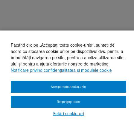
Făcând clic pe „Acceptați toate cookie-urile”, sunteți de
acord cu stocarea cookie-urilor pe dispozitivul dvs. pentru a
îmbunătăți navigarea pe site, pentru a analiza utilizarea site-
ului și pentru a ajuta eforturile noastre de marketing
Notificare privind confidențialitatea și modulele cookie
Accept toate cookie-urile
Respingeți toate
Setări cookie-uri