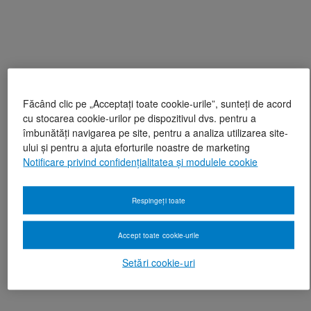
Făcând clic pe „Acceptați toate cookie-urile”, sunteți de acord
cu stocarea cookie-urilor pe dispozitivul dvs. pentru a
îmbunătăți navigarea pe site, pentru a analiza utilizarea site-
ului și pentru a ajuta eforturile noastre de marketing
Notificare privind confidențialitatea și modulele cookie
Respingeți toate
Accept toate cookie-urile
Setări cookie-uri