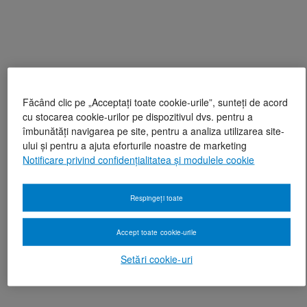
Făcând clic pe „Acceptați toate cookie-urile”, sunteți de acord
cu stocarea cookie-urilor pe dispozitivul dvs. pentru a
îmbunătăți navigarea pe site, pentru a analiza utilizarea site-
ului și pentru a ajuta eforturile noastre de marketing
Notificare privind confidențialitatea și modulele cookie
Respingeți toate
Accept toate cookie-urile
Setări cookie-uri