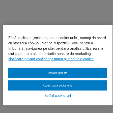
Făcând clic pe „Acceptați toate cookie-urile”, sunteți de acord
cu stocarea cookie-urilor pe dispozitivul dvs. pentru a
îmbunătăți navigarea pe site, pentru a analiza utilizarea site-
ului și pentru a ajuta eforturile noastre de marketing
Notificare privind confidențialitatea și modulele cookie
Respingeți toate
Accept toate cookie-urile
Setări cookie-uri