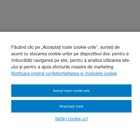
Făcând clic pe „Acceptați toate cookie-urile”, sunteți de
acord cu stocarea cookie-urilor pe dispozitivul dvs. pentru a
îmbunătăți navigarea pe site, pentru a analiza utilizarea site-
ului și pentru a ajuta eforturile noastre de marketing
Notificare privind confidențialitatea și modulele cookie
Accept toate cookie-urile
Respingeți toate
Setări cookie-uri