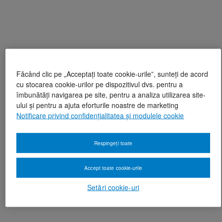
Făcând clic pe „Acceptați toate cookie-urile”, sunteți de acord
cu stocarea cookie-urilor pe dispozitivul dvs. pentru a
îmbunătăți navigarea pe site, pentru a analiza utilizarea site-
ului și pentru a ajuta eforturile noastre de marketing
Notificare privind confidențialitatea și modulele cookie
Respingeți toate
Accept toate cookie-urile
Setări cookie-uri