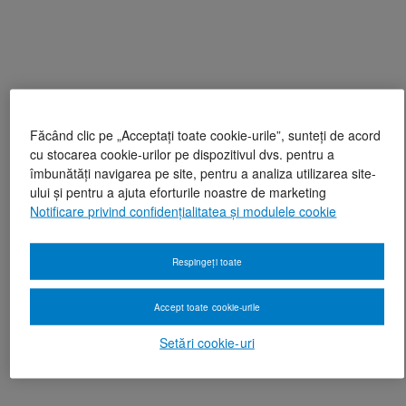
Făcând clic pe „Acceptați toate cookie-urile”, sunteți de acord
cu stocarea cookie-urilor pe dispozitivul dvs. pentru a
îmbunătăți navigarea pe site, pentru a analiza utilizarea site-
ului și pentru a ajuta eforturile noastre de marketing
Notificare privind confidențialitatea și modulele cookie
Respingeți toate
Accept toate cookie-urile
Setări cookie-uri