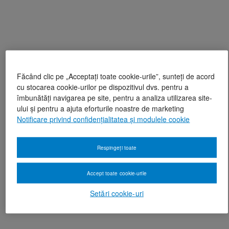
Făcând clic pe „Acceptați toate cookie-urile”, sunteți de acord
cu stocarea cookie-urilor pe dispozitivul dvs. pentru a
îmbunătăți navigarea pe site, pentru a analiza utilizarea site-
ului și pentru a ajuta eforturile noastre de marketing
Notificare privind confidențialitatea și modulele cookie
Respingeți toate
Accept toate cookie-urile
Setări cookie-uri