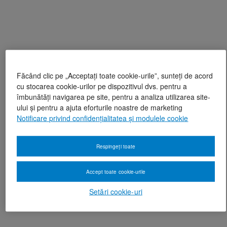
Făcând clic pe „Acceptați toate cookie-urile”, sunteți de acord
cu stocarea cookie-urilor pe dispozitivul dvs. pentru a
îmbunătăți navigarea pe site, pentru a analiza utilizarea site-
ului și pentru a ajuta eforturile noastre de marketing
Notificare privind confidențialitatea și modulele cookie
Respingeți toate
Accept toate cookie-urile
Setări cookie-uri