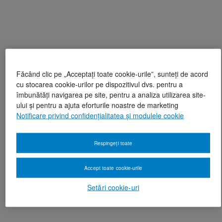
Făcând clic pe „Acceptați toate cookie-urile”, sunteți de acord
cu stocarea cookie-urilor pe dispozitivul dvs. pentru a
îmbunătăți navigarea pe site, pentru a analiza utilizarea site-
ului și pentru a ajuta eforturile noastre de marketing
Notificare privind confidențialitatea și modulele cookie
Respingeți toate
Accept toate cookie-urile
Setări cookie-uri