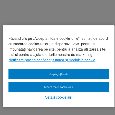
Făcând clic pe „Acceptați toate cookie-urile”, sunteți de acord
cu stocarea cookie-urilor pe dispozitivul dvs. pentru a
îmbunătăți navigarea pe site, pentru a analiza utilizarea site-
ului și pentru a ajuta eforturile noastre de marketing
Notificare privind confidențialitatea și modulele cookie
Respingeți toate
Accept toate cookie-urile
Setări cookie-uri