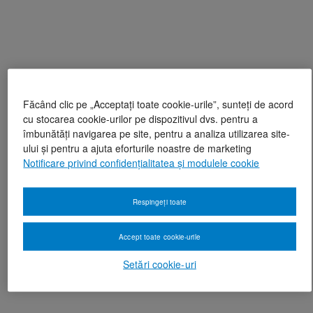
Făcând clic pe „Acceptați toate cookie-urile”, sunteți de acord
cu stocarea cookie-urilor pe dispozitivul dvs. pentru a
îmbunătăți navigarea pe site, pentru a analiza utilizarea site-
ului și pentru a ajuta eforturile noastre de marketing
Notificare privind confidențialitatea și modulele cookie
Respingeți toate
Accept toate cookie-urile
Setări cookie-uri