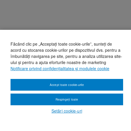
Făcând clic pe „Acceptați toate cookie-urile”, sunteți de
acord cu stocarea cookie-urilor pe dispozitivul dvs. pentru a
îmbunătăți navigarea pe site, pentru a analiza utilizarea site-
ului și pentru a ajuta eforturile noastre de marketing
Notificare privind confidențialitatea și modulele cookie
Accept toate cookie-urile
Respingeți toate
Setări cookie-uri