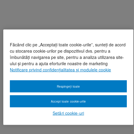
Făcând clic pe „Acceptați toate cookie-urile”, sunteți de acord
cu stocarea cookie-urilor pe dispozitivul dvs. pentru a
îmbunătăți navigarea pe site, pentru a analiza utilizarea site-
ului și pentru a ajuta eforturile noastre de marketing
Notificare privind confidențialitatea și modulele cookie
Respingeți toate
Accept toate cookie-urile
Setări cookie-uri