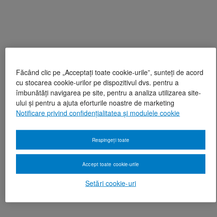
Făcând clic pe „Acceptați toate cookie-urile”, sunteți de acord
cu stocarea cookie-urilor pe dispozitivul dvs. pentru a
îmbunătăți navigarea pe site, pentru a analiza utilizarea site-
ului și pentru a ajuta eforturile noastre de marketing
Notificare privind confidențialitatea și modulele cookie
Respingeți toate
Accept toate cookie-urile
Setări cookie-uri