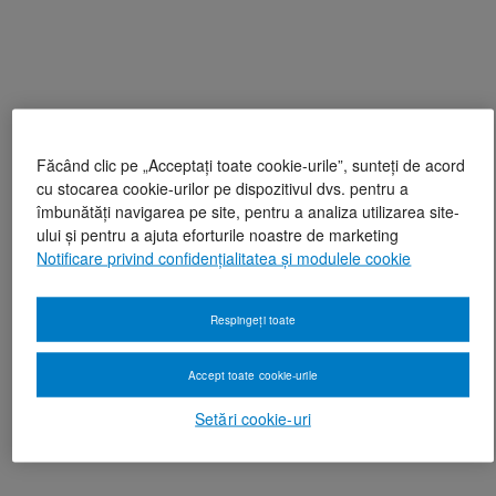
Făcând clic pe „Acceptați toate cookie-urile”, sunteți de acord
cu stocarea cookie-urilor pe dispozitivul dvs. pentru a
îmbunătăți navigarea pe site, pentru a analiza utilizarea site-
ului și pentru a ajuta eforturile noastre de marketing
Notificare privind confidențialitatea și modulele cookie
Respingeți toate
Accept toate cookie-urile
Setări cookie-uri