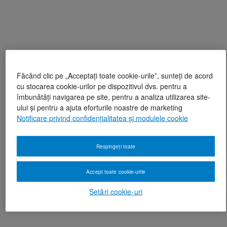
Făcând clic pe „Acceptați toate cookie-urile”, sunteți de acord
cu stocarea cookie-urilor pe dispozitivul dvs. pentru a
îmbunătăți navigarea pe site, pentru a analiza utilizarea site-
ului și pentru a ajuta eforturile noastre de marketing
Notificare privind confidențialitatea și modulele cookie
Respingeți toate
Accept toate cookie-urile
Setări cookie-uri