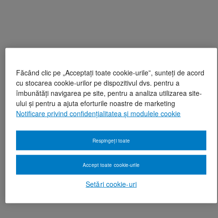
Făcând clic pe „Acceptați toate cookie-urile”, sunteți de acord
cu stocarea cookie-urilor pe dispozitivul dvs. pentru a
îmbunătăți navigarea pe site, pentru a analiza utilizarea site-
ului și pentru a ajuta eforturile noastre de marketing
Notificare privind confidențialitatea și modulele cookie
Respingeți toate
Accept toate cookie-urile
Setări cookie-uri