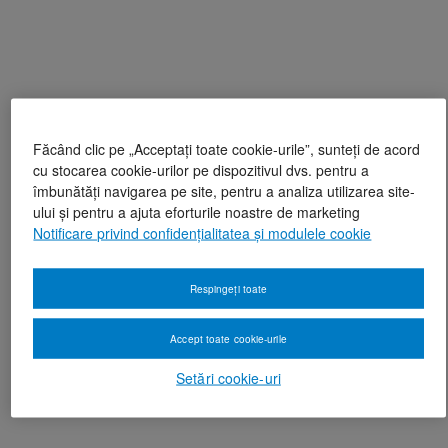
Făcând clic pe „Acceptați toate cookie-urile”, sunteți de acord
cu stocarea cookie-urilor pe dispozitivul dvs. pentru a
îmbunătăți navigarea pe site, pentru a analiza utilizarea site-
ului și pentru a ajuta eforturile noastre de marketing
Notificare privind confidențialitatea și modulele cookie
Respingeți toate
Accept toate cookie-urile
Setări cookie-uri