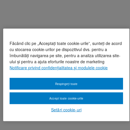
Făcând clic pe „Acceptați toate cookie-urile”, sunteți de acord
cu stocarea cookie-urilor pe dispozitivul dvs. pentru a
îmbunătăți navigarea pe site, pentru a analiza utilizarea site-
ului și pentru a ajuta eforturile noastre de marketing
Notificare privind confidențialitatea și modulele cookie
Respingeți toate
Accept toate cookie-urile
Setări cookie-uri