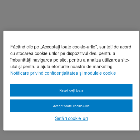
Făcând clic pe „Acceptați toate cookie-urile”, sunteți de acord
cu stocarea cookie-urilor pe dispozitivul dvs. pentru a
îmbunătăți navigarea pe site, pentru a analiza utilizarea site-
ului și pentru a ajuta eforturile noastre de marketing
Notificare privind confidențialitatea și modulele cookie
Respingeți toate
Accept toate cookie-urile
Setări cookie-uri