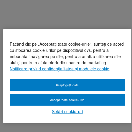
Făcând clic pe „Acceptați toate cookie-urile”, sunteți de acord
cu stocarea cookie-urilor pe dispozitivul dvs. pentru a
îmbunătăți navigarea pe site, pentru a analiza utilizarea site-
ului și pentru a ajuta eforturile noastre de marketing
Notificare privind confidențialitatea și modulele cookie
Respingeți toate
Accept toate cookie-urile
Setări cookie-uri