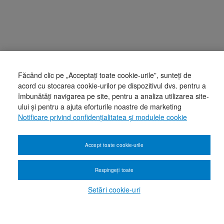
Făcând clic pe „Acceptați toate cookie-urile”, sunteți de
acord cu stocarea cookie-urilor pe dispozitivul dvs. pentru a
îmbunătăți navigarea pe site, pentru a analiza utilizarea site-
ului și pentru a ajuta eforturile noastre de marketing
Notificare privind confidențialitatea și modulele cookie
Accept toate cookie-urile
Respingeți toate
Setări cookie-uri