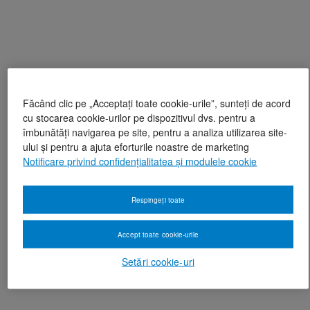
Făcând clic pe „Acceptați toate cookie-urile”, sunteți de acord
cu stocarea cookie-urilor pe dispozitivul dvs. pentru a
îmbunătăți navigarea pe site, pentru a analiza utilizarea site-
ului și pentru a ajuta eforturile noastre de marketing
Notificare privind confidențialitatea și modulele cookie
Respingeți toate
Accept toate cookie-urile
Setări cookie-uri