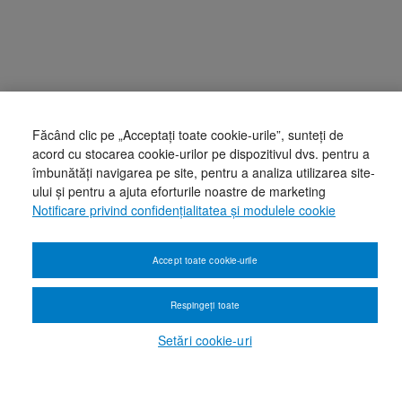
Făcând clic pe „Acceptați toate cookie-urile”, sunteți de
acord cu stocarea cookie-urilor pe dispozitivul dvs. pentru a
îmbunătăți navigarea pe site, pentru a analiza utilizarea site-
ului și pentru a ajuta eforturile noastre de marketing
Notificare privind confidențialitatea și modulele cookie
Accept toate cookie-urile
Respingeți toate
Setări cookie-uri