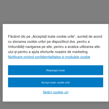
Făcând clic pe „Acceptați toate cookie-urile”, sunteți de acord
cu stocarea cookie-urilor pe dispozitivul dvs. pentru a
îmbunătăți navigarea pe site, pentru a analiza utilizarea site-
ului și pentru a ajuta eforturile noastre de marketing
Notificare privind confidențialitatea și modulele cookie
Respingeți toate
Accept toate cookie-urile
Setări cookie-uri