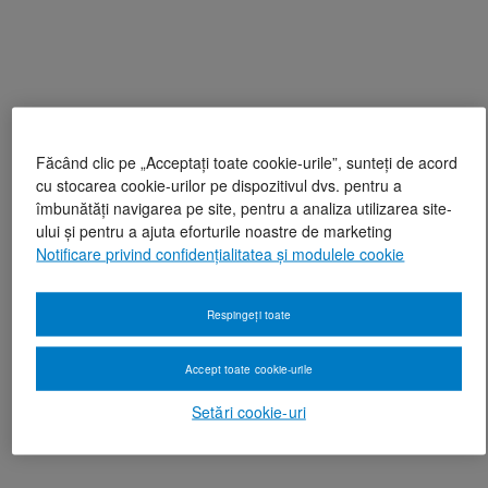
Făcând clic pe „Acceptați toate cookie-urile”, sunteți de acord
cu stocarea cookie-urilor pe dispozitivul dvs. pentru a
îmbunătăți navigarea pe site, pentru a analiza utilizarea site-
ului și pentru a ajuta eforturile noastre de marketing
Notificare privind confidențialitatea și modulele cookie
Respingeți toate
Accept toate cookie-urile
Setări cookie-uri