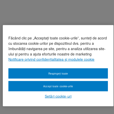
Făcând clic pe „Acceptați toate cookie-urile”, sunteți de acord
cu stocarea cookie-urilor pe dispozitivul dvs. pentru a
îmbunătăți navigarea pe site, pentru a analiza utilizarea site-
ului și pentru a ajuta eforturile noastre de marketing
Notificare privind confidențialitatea și modulele cookie
Respingeți toate
Accept toate cookie-urile
Setări cookie-uri