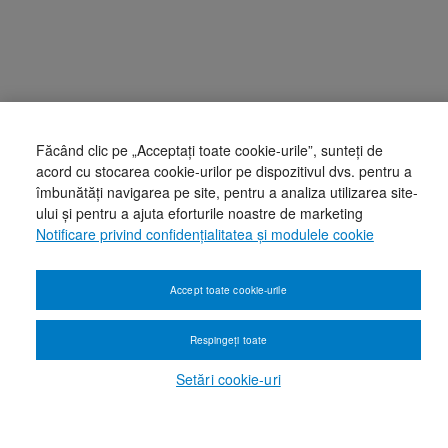
Făcând clic pe „Acceptați toate cookie-urile”, sunteți de
acord cu stocarea cookie-urilor pe dispozitivul dvs. pentru a
îmbunătăți navigarea pe site, pentru a analiza utilizarea site-
ului și pentru a ajuta eforturile noastre de marketing
Notificare privind confidențialitatea și modulele cookie
Accept toate cookie-urile
Respingeți toate
Setări cookie-uri