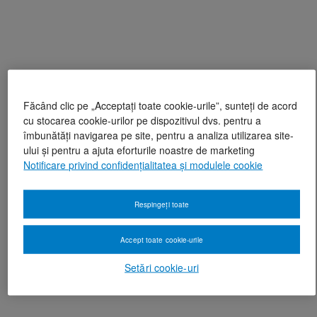
Făcând clic pe „Acceptați toate cookie-urile”, sunteți de acord
cu stocarea cookie-urilor pe dispozitivul dvs. pentru a
îmbunătăți navigarea pe site, pentru a analiza utilizarea site-
ului și pentru a ajuta eforturile noastre de marketing
Notificare privind confidențialitatea și modulele cookie
Respingeți toate
Accept toate cookie-urile
Setări cookie-uri