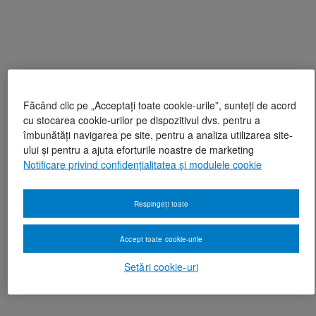
Făcând clic pe „Acceptați toate cookie-urile”, sunteți de acord
cu stocarea cookie-urilor pe dispozitivul dvs. pentru a
îmbunătăți navigarea pe site, pentru a analiza utilizarea site-
ului și pentru a ajuta eforturile noastre de marketing
Notificare privind confidențialitatea și modulele cookie
Respingeți toate
Accept toate cookie-urile
Setări cookie-uri