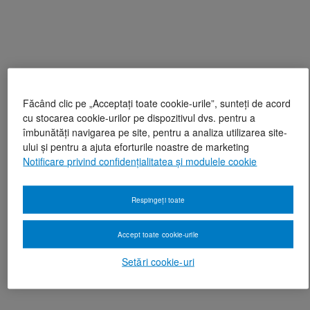
Făcând clic pe „Acceptați toate cookie-urile”, sunteți de acord
cu stocarea cookie-urilor pe dispozitivul dvs. pentru a
îmbunătăți navigarea pe site, pentru a analiza utilizarea site-
ului și pentru a ajuta eforturile noastre de marketing
Notificare privind confidențialitatea și modulele cookie
Respingeți toate
Accept toate cookie-urile
Setări cookie-uri