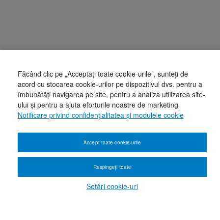
Făcând clic pe „Acceptați toate cookie-urile”, sunteți de
acord cu stocarea cookie-urilor pe dispozitivul dvs. pentru a
îmbunătăți navigarea pe site, pentru a analiza utilizarea site-
ului și pentru a ajuta eforturile noastre de marketing
Notificare privind confidențialitatea și modulele cookie
Accept toate cookie-urile
Respingeți toate
Setări cookie-uri