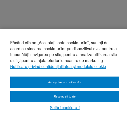
Făcând clic pe „Acceptați toate cookie-urile”, sunteți de
acord cu stocarea cookie-urilor pe dispozitivul dvs. pentru a
îmbunătăți navigarea pe site, pentru a analiza utilizarea site-
ului și pentru a ajuta eforturile noastre de marketing
Notificare privind confidențialitatea și modulele cookie
Accept toate cookie-urile
Respingeți toate
Setări cookie-uri