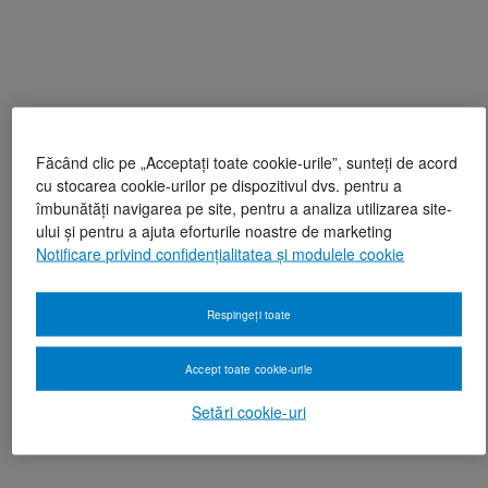
Făcând clic pe „Acceptați toate cookie-urile”, sunteți de acord
cu stocarea cookie-urilor pe dispozitivul dvs. pentru a
îmbunătăți navigarea pe site, pentru a analiza utilizarea site-
ului și pentru a ajuta eforturile noastre de marketing
Notificare privind confidențialitatea și modulele cookie
Respingeți toate
Accept toate cookie-urile
Setări cookie-uri