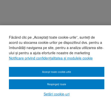
Făcând clic pe „Acceptați toate cookie-urile”, sunteți de
acord cu stocarea cookie-urilor pe dispozitivul dvs. pentru a
îmbunătăți navigarea pe site, pentru a analiza utilizarea site-
ului și pentru a ajuta eforturile noastre de marketing
Notificare privind confidențialitatea și modulele cookie
Accept toate cookie-urile
Respingeți toate
Setări cookie-uri