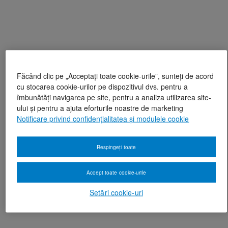
Făcând clic pe „Acceptați toate cookie-urile”, sunteți de acord
cu stocarea cookie-urilor pe dispozitivul dvs. pentru a
îmbunătăți navigarea pe site, pentru a analiza utilizarea site-
ului și pentru a ajuta eforturile noastre de marketing
Notificare privind confidențialitatea și modulele cookie
Respingeți toate
Accept toate cookie-urile
Setări cookie-uri