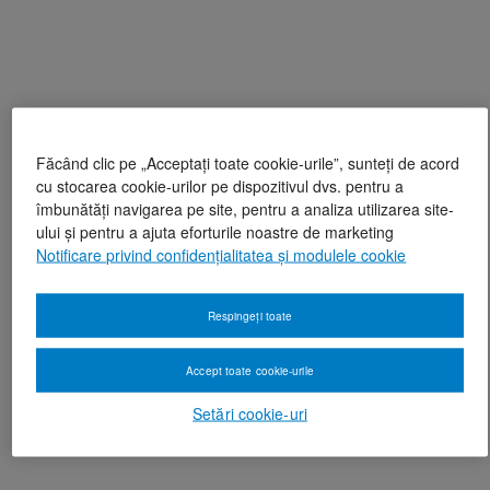
Făcând clic pe „Acceptați toate cookie-urile”, sunteți de acord
cu stocarea cookie-urilor pe dispozitivul dvs. pentru a
îmbunătăți navigarea pe site, pentru a analiza utilizarea site-
ului și pentru a ajuta eforturile noastre de marketing
Notificare privind confidențialitatea și modulele cookie
Respingeți toate
Accept toate cookie-urile
Setări cookie-uri