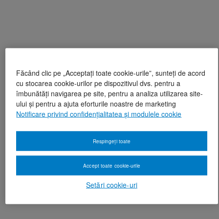
Făcând clic pe „Acceptați toate cookie-urile”, sunteți de acord
cu stocarea cookie-urilor pe dispozitivul dvs. pentru a
îmbunătăți navigarea pe site, pentru a analiza utilizarea site-
ului și pentru a ajuta eforturile noastre de marketing
Notificare privind confidențialitatea și modulele cookie
Respingeți toate
Accept toate cookie-urile
Setări cookie-uri