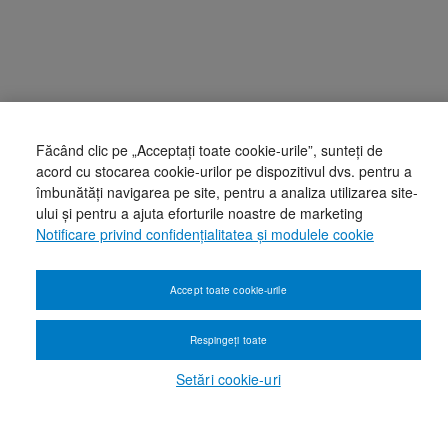
Făcând clic pe „Acceptați toate cookie-urile”, sunteți de
acord cu stocarea cookie-urilor pe dispozitivul dvs. pentru a
îmbunătăți navigarea pe site, pentru a analiza utilizarea site-
ului și pentru a ajuta eforturile noastre de marketing
Notificare privind confidențialitatea și modulele cookie
Accept toate cookie-urile
Respingeți toate
Setări cookie-uri