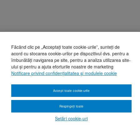
Făcând clic pe „Acceptați toate cookie-urile”, sunteți de
acord cu stocarea cookie-urilor pe dispozitivul dvs. pentru a
îmbunătăți navigarea pe site, pentru a analiza utilizarea site-
ului și pentru a ajuta eforturile noastre de marketing
Notificare privind confidențialitatea și modulele cookie
Accept toate cookie-urile
Respingeți toate
Setări cookie-uri