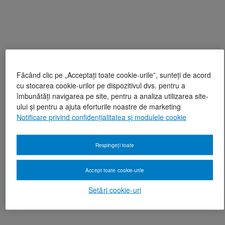
Făcând clic pe „Acceptați toate cookie-urile”, sunteți de acord
cu stocarea cookie-urilor pe dispozitivul dvs. pentru a
îmbunătăți navigarea pe site, pentru a analiza utilizarea site-
ului și pentru a ajuta eforturile noastre de marketing
Notificare privind confidențialitatea și modulele cookie
Respingeți toate
Accept toate cookie-urile
Setări cookie-uri