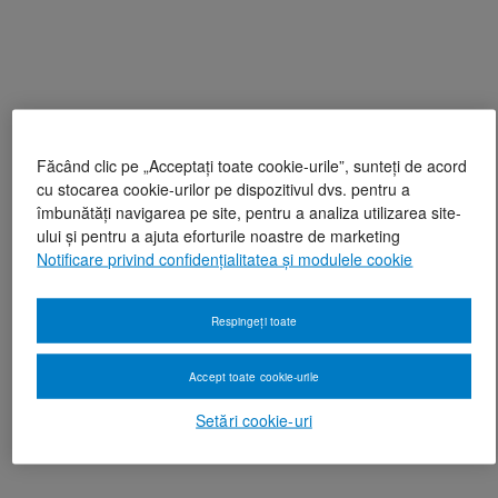
Făcând clic pe „Acceptați toate cookie-urile”, sunteți de acord
cu stocarea cookie-urilor pe dispozitivul dvs. pentru a
îmbunătăți navigarea pe site, pentru a analiza utilizarea site-
ului și pentru a ajuta eforturile noastre de marketing
Notificare privind confidențialitatea și modulele cookie
Respingeți toate
Accept toate cookie-urile
Setări cookie-uri