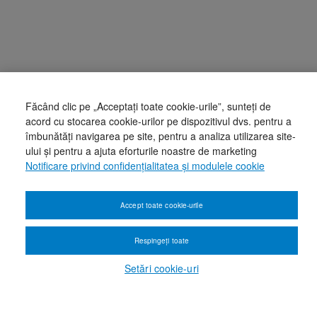
Făcând clic pe „Acceptați toate cookie-urile”, sunteți de
acord cu stocarea cookie-urilor pe dispozitivul dvs. pentru a
îmbunătăți navigarea pe site, pentru a analiza utilizarea site-
ului și pentru a ajuta eforturile noastre de marketing
Notificare privind confidențialitatea și modulele cookie
Accept toate cookie-urile
Respingeți toate
Setări cookie-uri